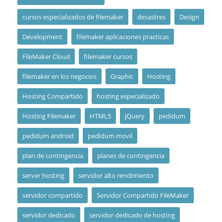
cursos especializados de filemaker
desastres
Design
Development
filemaker aplicaciones practicas
FileMaker Cloud
filemaker cursos
filemaker en los negocios
Graphic
Hosting
Hosting Compartido
hosting especializado
Hosting Filemaker
HTML5
jQuery
pedidum
pedidum android
pedidum movil
plan de contingencia
planes de contingencia
server hosting
servidor alto rendimiento
servidor compartido
Servidor Compartido FileMaker
servidor dedicado
servidor dedicado de hosting