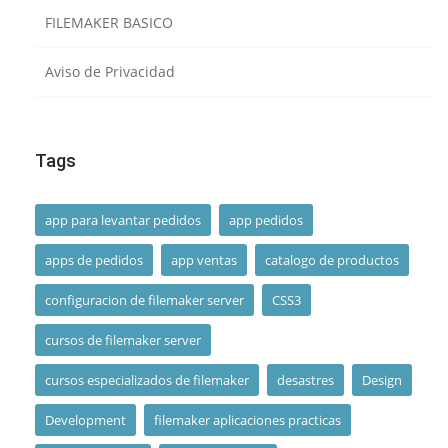
FILEMAKER BASICO
Aviso de Privacidad
Tags
app para levantar pedidos
app pedidos
apps de pedidos
app ventas
catalogo de productos
configuracion de filemaker server
CSS3
cursos de filemaker server
cursos especializados de filemaker
desastres
Design
Development
filemaker aplicaciones practicas