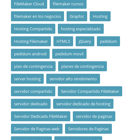
FileMaker Cloud
filemaker cursos
filemaker en los negocios
Graphic
Hosting
Hosting Compartido
hosting especializado
Hosting Filemaker
HTML5
jQuery
pedidum
pedidum android
pedidum movil
plan de contingencia
planes de contingencia
server hosting
servidor alto rendimiento
servidor compartido
Servidor Compartido FileMaker
servidor dedicado
servidor dedicado de hosting
Servidor Dedicado FileMaker
servidor de paginas
Servidor de Paginas web
Servidores de Paginas