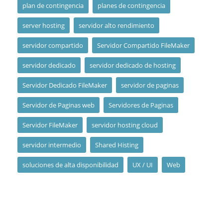
plan de contingencia
planes de contingencia
server hosting
servidor alto rendimiento
servidor compartido
Servidor Compartido FileMaker
servidor dedicado
servidor dedicado de hosting
Servidor Dedicado FileMaker
servidor de paginas
Servidor de Paginas web
Servidores de Paginas
Servidor FileMaker
servidor hosting cloud
servidor intermedio
Shared Histing
soluciones de alta disponibilidad
UX / UI
Web