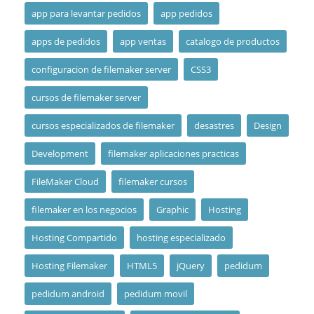
app para levantar pedidos
app pedidos
apps de pedidos
app ventas
catalogo de productos
configuracion de filemaker server
CSS3
cursos de filemaker server
cursos especializados de filemaker
desastres
Design
Development
filemaker aplicaciones practicas
FileMaker Cloud
filemaker cursos
filemaker en los negocios
Graphic
Hosting
Hosting Compartido
hosting especializado
Hosting Filemaker
HTML5
jQuery
pedidum
pedidum android
pedidum movil