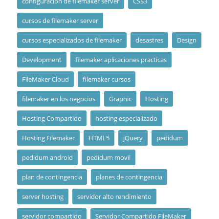
configuracion de filemaker server
CSS3
cursos de filemaker server
cursos especializados de filemaker
desastres
Design
Development
filemaker aplicaciones practicas
FileMaker Cloud
filemaker cursos
filemaker en los negocios
Graphic
Hosting
Hosting Compartido
hosting especializado
Hosting Filemaker
HTML5
jQuery
pedidum
pedidum android
pedidum movil
plan de contingencia
planes de contingencia
server hosting
servidor alto rendimiento
servidor compartido
Servidor Compartido FileMaker