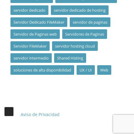
servidor dedicado
servidor dedicado de hosting
Servidor Dedicado FileMaker
servidor de paginas
Servidor de Paginas web
Servidores de Paginas
Servidor FileMaker
servidor hosting cloud
servidor intermedio
Shared Histing
soluciones de alta disponibilidad
UX / UI
Web
Aviso de Privacidad