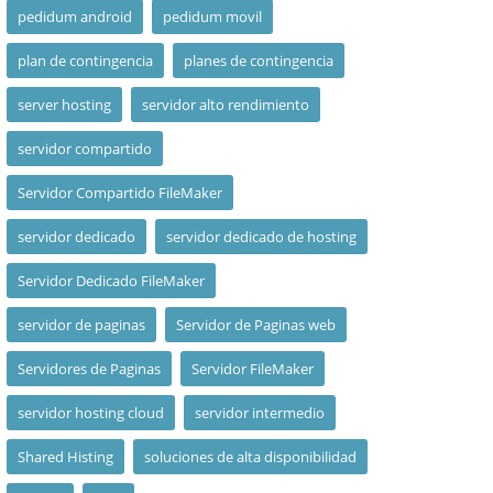
pedidum android
pedidum movil
plan de contingencia
planes de contingencia
server hosting
servidor alto rendimiento
servidor compartido
Servidor Compartido FileMaker
servidor dedicado
servidor dedicado de hosting
Servidor Dedicado FileMaker
servidor de paginas
Servidor de Paginas web
Servidores de Paginas
Servidor FileMaker
servidor hosting cloud
servidor intermedio
Shared Histing
soluciones de alta disponibilidad