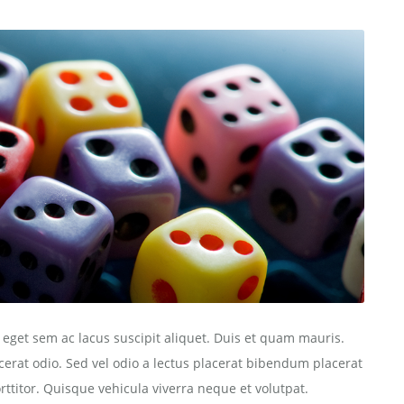
m eget sem ac lacus suscipit aliquet. Duis et quam mauris.
cerat odio. Sed vel odio a lectus placerat bibendum placerat
rttitor. Quisque vehicula viverra neque et volutpat.