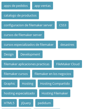
apps de pedidos
app ventas
catalogo de productos
configuracion de filemaker server
CSS3
cursos de filemaker server
cursos especializados de filemaker
desastres
Design
Development
filemaker aplicaciones practicas
FileMaker Cloud
filemaker cursos
filemaker en los negocios
Graphic
Hosting
Hosting Compartido
hosting especializado
Hosting Filemaker
HTML5
jQuery
pedidum