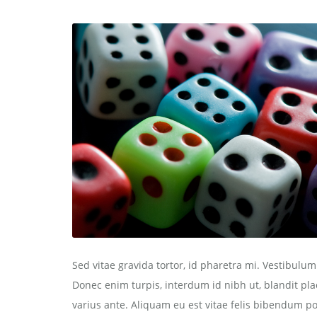
Sed vitae gravida tortor, id pharetra mi. Vestibulu
Donec enim turpis, interdum id nibh ut, blandit pla
varius ante. Aliquam eu est vitae felis bibendum po