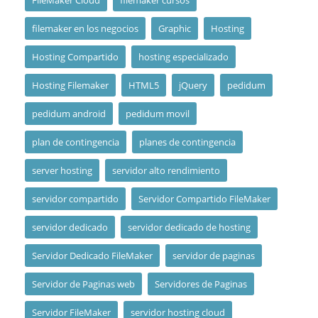
FileMaker Cloud
filemaker cursos
filemaker en los negocios
Graphic
Hosting
Hosting Compartido
hosting especializado
Hosting Filemaker
HTML5
jQuery
pedidum
pedidum android
pedidum movil
plan de contingencia
planes de contingencia
server hosting
servidor alto rendimiento
servidor compartido
Servidor Compartido FileMaker
servidor dedicado
servidor dedicado de hosting
Servidor Dedicado FileMaker
servidor de paginas
Servidor de Paginas web
Servidores de Paginas
Servidor FileMaker
servidor hosting cloud