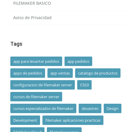
FILEMAKER BASICO
Aviso de Privacidad
Tags
app para levantar pedidos
app pedidos
apps de pedidos
app ventas
catalogo de productos
configuracion de filemaker server
CSS3
cursos de filemaker server
cursos especializados de filemaker
desastres
Design
Development
filemaker aplicaciones practicas