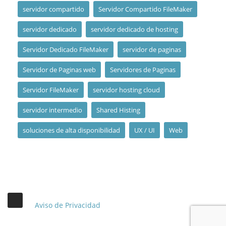
servidor compartido
Servidor Compartido FileMaker
servidor dedicado
servidor dedicado de hosting
Servidor Dedicado FileMaker
servidor de paginas
Servidor de Paginas web
Servidores de Paginas
Servidor FileMaker
servidor hosting cloud
servidor intermedio
Shared Histing
soluciones de alta disponibilidad
UX / UI
Web
Aviso de Privacidad