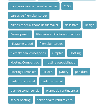
configuracion de filemaker server
CSS3
cursos de filemaker server
cursos especializados de filemaker
desastres
Design
Development
filemaker aplicaciones practicas
FileMaker Cloud
filemaker cursos
filemaker en los negocios
Graphic
Hosting
Hosting Compartido
hosting especializado
Hosting Filemaker
HTML5
jQuery
pedidum
pedidum android
pedidum movil
plan de contingencia
planes de contingencia
server hosting
servidor alto rendimiento