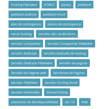
Hosting Filemaker
HTML5
jQuery
pedidum
pedidum android
pedidum movil
plan de contingencia
planes de contingencia
server hosting
servidor alto rendimiento
servidor compartido
Servidor Compartido FileMaker
servidor dedicado
servidor dedicado de hosting
Servidor Dedicado FileMaker
servidor de paginas
Servidor de Paginas web
Servidores de Paginas
Servidor FileMaker
servidor hosting cloud
servidor intermedio
Shared Histing
soluciones de alta disponibilidad
UX / UI
Web