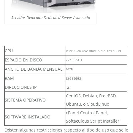
Servidor-Dedicado-Dedicated-Server-Avanzado
CPU
Intel 12 Core Xeon (Dual E5-2620 12 x 2 GHz)
ESPACIO EN DISCO
2 x 1 TB SATA
ANCHO DE BANDA MENSUAL
20 TB
RAM
32 GB DDR3
DIRECCIONES IP
2
CentOS, Debian, FreeBSD,
SISTEMA OPERATIVO
Ubuntu, o CloudLinux
cPanel Control Panel,
SOFTWARE INSTALADO
Softaculous Script Installer
Existen algunas restricciones respecto al tipo de uso que se le