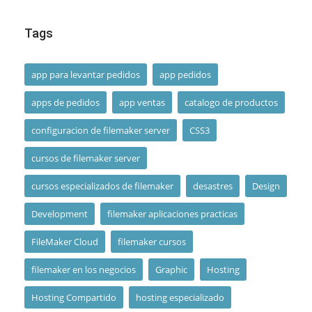
Tags
app para levantar pedidos
app pedidos
apps de pedidos
app ventas
catalogo de productos
configuracion de filemaker server
CSS3
cursos de filemaker server
cursos especializados de filemaker
desastres
Design
Development
filemaker aplicaciones practicas
FileMaker Cloud
filemaker cursos
filemaker en los negocios
Graphic
Hosting
Hosting Compartido
hosting especializado